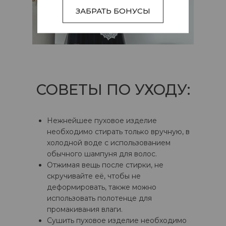
ЗАБРАТЬ БОНУСЫ
СОВЕТЫ ПО УХОДУ:
Нежнейшее пуховое изделие
необходимо стирать только вручную, в
холодной воде с использованием
обычного шампуня для волос.
Отжимая вещь после стирки, не
скручивайте её, чтобы не
деформировать, также можно
использовать полотенце для
промакивания влаги.
Сушить пуховое изделие необходимо